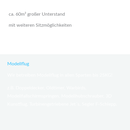
ca. 60m² großer Unterstand
mit weiteren Sitzmöglichkeiten
Modellflug
Wir betreiben Modellflug in allen Sparten bis 25KG!
z.B. Doppeldecker, Oldtimer, Warbirds,
Modellfallschirmspringen, Modellhubschrauber, 3D
Kunstflug, Turbinengetriebene Jet´s, Segler F-Schlepp.