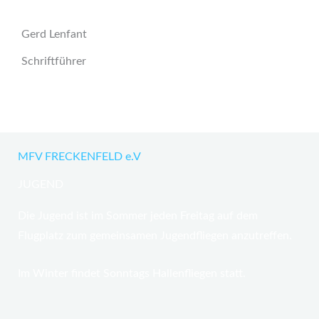
Gerd Lenfant
Schriftführer
MFV FRECKENFELD e.V
JUGEND
Die Jugend ist im Sommer jeden Freitag auf dem
Flugplatz zum gemeinsamen Jugendfliegen anzutreffen.
Im Winter findet Sonntags Hallenfliegen statt.